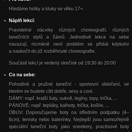
Hledáme holky a kluky ve věku 17+.
Náplň lekcí:
Pravidelné nácviky různých choreografií, různých
tanečních stylů a žánrů. Jednotlivé lekce na sebe
navazují, nicméně není problém se přidat kdykoliv
a naskočit do již rozběhnuté choreografie.
Součástí lekcí je vedený strečink od 19:30 do 20:00
Co na sebe:
Pohodlné a pružné taneční - sportovní oblečení, ve
kterém se budete cítit dobře, sexy a cool.
DÁMY:
např. kratší šaty, sukně, legíny, topy, trička, ...
PÁNOVÉ:
např. tepláky, kalhoty, trička, košile, ...
OBUV:
Doporučujeme boty na středním podpatku (4–
6cm), tenisky nebo balerínky. Nejlepší jsou samozřejmě
speciální taneční boty jako sneekery, practisové boty