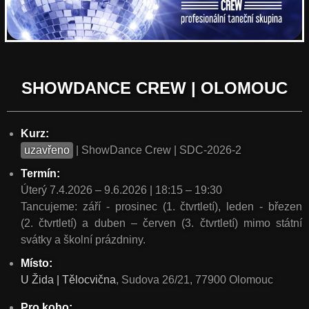
SHOWDANCE CREW | OLOMOUC
Kurz:
uzavřeno
| ShowDance Crew | SDC-2026-2
Termín:
Úterý 7.4.2026 – 9.6.2026 | 18:15 – 19:30
Tancujeme: září - prosinec (1. čtvrtletí), leden - březen
(2. čtvrtletí) a duben – červen (3. čtvrtletí) mimo státní
svátky a školní prázdniny.
Místo:
U Žida | Tělocvična
, Sudova 26/21, 77900 Olomouc
Pro koho: