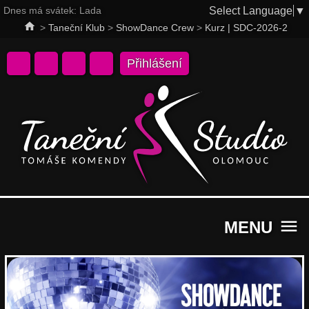
Select Language
▼
Dnes má svátek:
Lada
home
>
Taneční Klub
>
ShowDance Crew
>
Kurz | SDC-2026-2
Přihlášení
menu
MENU