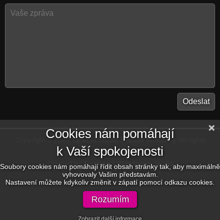
Cookies nám pomáhají
Copyright © 2026
Taneční Studio Tomáše Komendy
. All rights
k Vaší spokojenosti
reserved.
Created by
TomKom | Webdesign Studio
Soubory cookies nám pomáhají řídit obsah stránky tak, aby maximálně
vyhovovaly Vašim představám.
Nastavení můžete kdykoliv změnit v zápatí pomocí odkazu cookies.
Rozumím
Zobrazit další informace