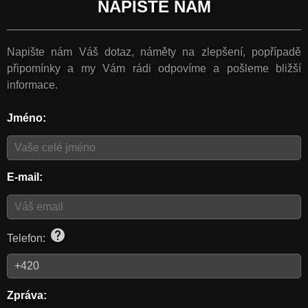
NAPIŠTE NÁM
Napište nám Váš dotaz, náměty na zlepšení, popřípadě
připomínky a my Vám rádi odpovíme a pošleme bližší
informace.
Jméno:
E-mail:
help
Telefon:
Zpráva: