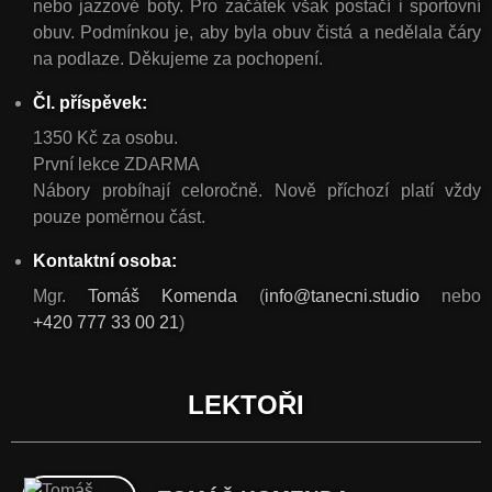
nebo jazzové boty. Pro začátek však postačí i sportovní
obuv. Podmínkou je, aby byla obuv čistá a nedělala čáry
na podlaze. Děkujeme za pochopení.
Čl. příspěvek:
1350 Kč za osobu.
První lekce ZDARMA
Nábory probíhají celoročně
. Nově příchozí platí vždy
pouze poměrnou část.
Kontaktní osoba:
Mgr.
Tomáš Komenda
(
info@tanecni.studio
nebo
+420 777 33 00 21
)
LEKTOŘI