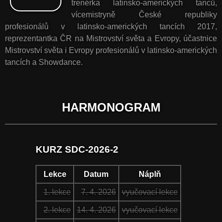
trenérka latinsko-amerických tanců,
vícemistryně České republiky
profesionálů v latinsko-amerických tancích 2017,
reprezentantka ČR na Mistrovství světa a Evropy, účastnice
Mistrovství světa i Evropy profesionálů v latinsko-amerických
tancích a Showdance.
HARMONOGRAM
KURZ SDC-2026-2
Lekce
Datum
Náplň
1. lekce
7. 4. 2026
vyučovací lekce
2. lekce
14. 4. 2026
vyučovací lekce