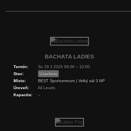
BACHATA LADIES
Termín:
So 29.3.2025 09:00 – 10:00
Stav:
Uzavřeno
Místo:
BEST Sportcentrum | Velký sál 3.NP
Úroveň:
All Levels
Kapacita:
–