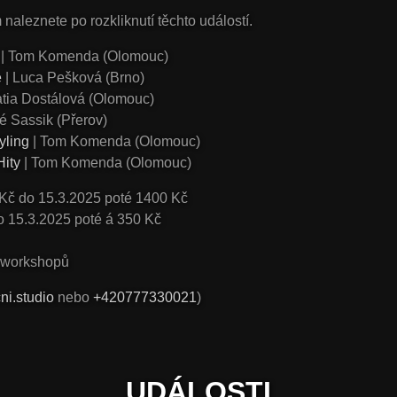
naleznete po rozkliknutí těchto událostí.
| Tom Komenda (Olomouc)
e
| Luca Pešková (Brno)
atia Dostálová (Olomouc)
é Sassik (Přerov)
yling
| Tom Komenda
(Olomouc)
Hity
| Tom Komenda
(Olomouc)
0 Kč do 15.3.2025 poté 1400 Kč
o 15.3.2025 poté á 350 Kč
e workshopů
ni.studio
nebo
+420777330021
)
UDÁLOSTI