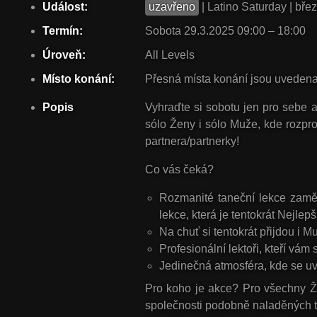
Událost:
uzavřeno
| Latino Saturday | bře
Termín:
Sobota 29.3.2025 09:00 – 18:00
Úroveň:
All Levels
Místo konání:
Přesná místa konání jsou uvedena 
Popis
Vyhraďte si sobotu jen pro sebe 
sólo Ženy i sólo Muže, kde rozpro
partnera/partnerky!
Co vás čeká?
Rozmanité taneční lekce zaměř
lekce, která je tentokrát Nejlepš
Na chuť si tentokrát přijdou i 
Profesionální lektoři, kteří vám
Jedinečná atmosféra, kde se uv
Pro koho je akce? Pro všechny Žen
společnosti podobně naladěných t