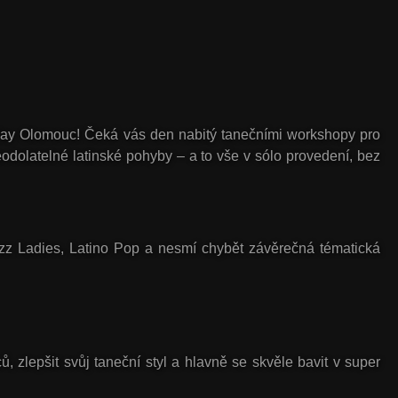
day Olomouc
! Čeká vás den nabitý tanečními workshopy pro
odolatelné latinské pohyby – a to vše v sólo provedení, bez
azz Ladies, Latino Pop a nesmí chybět závěrečná tématická
, zlepšit svůj taneční styl a hlavně se skvěle bavit v super