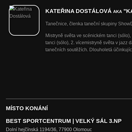
KATEŘINA DOSTÁLOVÁ
"K
AKA
Tanečnice, členka taneční skupiny ShowDa
Mistryně světa ve scénickém tanci (sólo),
tanci (sólo), 2. vícemistryně světa v jazz
tanečních soutěžích. Dlouholetá účinkují
MÍSTO KONÁNÍ
BEST SPORTCENTRUM | VELKÝ SÁL 3.NP
Dolní hejčínská 1194/36, 77900 Olomouc