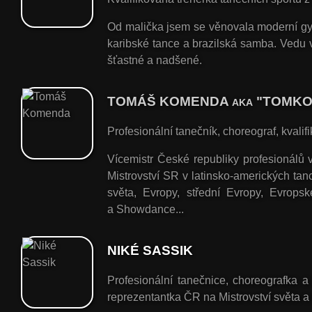
Od malička jsem se věnovala moderní gym
karibské tance a brazilská samba. Vedu v 
šťastné a nadšené.
TOMÁŠ KOMENDA
"TOMKO
AKA
Profesionální tanečník, choreograf, kvalif
Vícemistr České republiky profesionálů v 
Mistrovství SR v latinsko-amerických ta
světa, Evropy, střední Evropy, Evrops
a Showdance...
NIKÉ SASSIK
Profesionální tanečnice, choreografka a
reprezentantka ČR na Mistrovství světa a