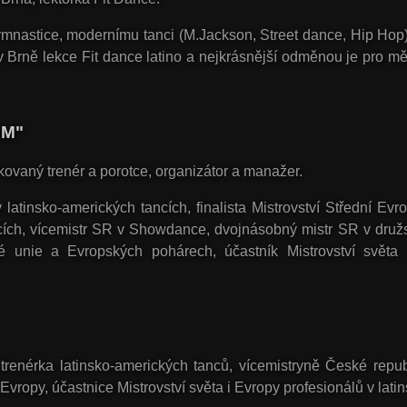
nastice, modernímu tanci (M.Jackson, Street dance, Hip Hop) 
Brně lekce Fit dance latino a nejkrásnější odměnou je pro mě, 
M"
ikovaný trenér a porotce, organizátor a manažer.
latinsko-amerických tancích, finalista Mistrovství Střední Evro
ncích, vícemistr SR v Showdance, dvojnásobný mistr SR v družs
ké unie a Evropských pohárech, účastník Mistrovství světa 
 trenérka latinsko-amerických tanců, vícemistryně České repub
 Evropy, účastnice Mistrovství světa i Evropy profesionálů v la