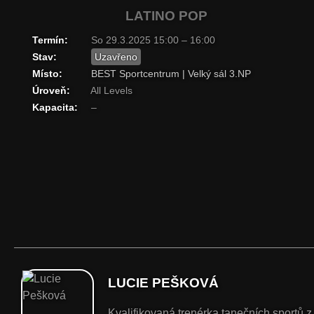
LATINO POP
Termín:
So 29.3.2025 15:00 – 16:00
Stav:
Uzavřeno
Místo:
BEST Sportcentrum | Velký sál 3.NP
Úroveň:
All Levels
Kapacita:
–
LUCIE PEŠKOVÁ
Kvalifikovaná trenérka tanečních sportů z