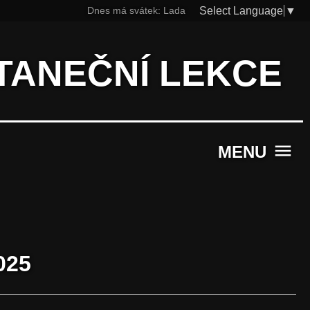
Select Language
▼
Dnes má svátek:
Lada
TANEČNÍ LEKCE
menu
MENU
025