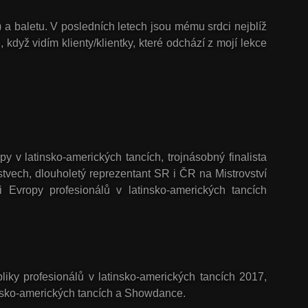
a baletu. V posledních letech jsou mému srdci nejblíž
když vidím klienty/klientky, které odchází z mojí lekce
py v latinsko-amerických tancích, trojnásobný finalista
tvech, dlouholetý reprezentant SR i ČR na Mistrovství
i Evropy profesionálů v latinsko-amerických tancích
liky profesionálů v latinsko-amerických tancích 2017,
tinsko-amerických tancích a Showdance.