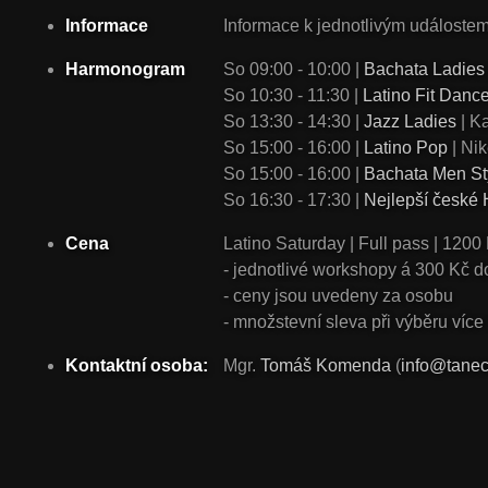
Informace
Informace k jednotlivým událostem 
Harmonogram
So 09:00 - 10:00 |
Bachata Ladies
So 10:30 - 11:30 |
Latino Fit Danc
So 13:30 - 14:30 |
Jazz Ladies
| K
So 15:00 - 16:00 |
Latino Pop
| Nik
So 15:00 - 16:00 |
Bachata Men St
So 16:30 - 17:30 |
Nejlepší české 
Cena
Latino Saturday | Full pass | 120
- jednotlivé workshopy á 300 Kč d
- ceny jsou uvedeny za osobu
- množstevní sleva při výběru víc
Kontaktní osoba:
Mgr.
Tomáš Komenda
(
info@tanec