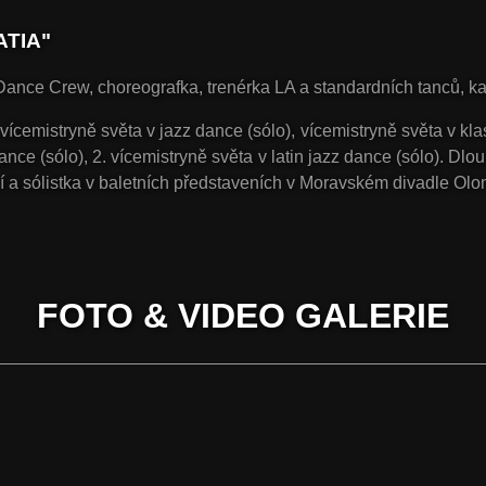
ATIA"
nce Crew, choreografka, trenérka LA a standardních tanců, kari
 vícemistryně světa v jazz dance (sólo), vícemistryně světa v kl
 dance (sólo), 2. vícemistryně světa v latin jazz dance (sólo). D
cí a sólistka v baletních představeních v Moravském divadle Ol
FOTO & VIDEO GALERIE