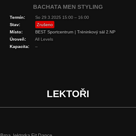
BACHATA MEN STYLING
Termín:
So 29.3.2025 15:00 – 16:00
Stav:
Zrušeno
Místo:
BEST Sportcentrum | Tréninkový sál 2.NP
Úroveň:
All Levels
Kapacita:
–
LEKTOŘI
 Brna, lektorka Fit Dance.