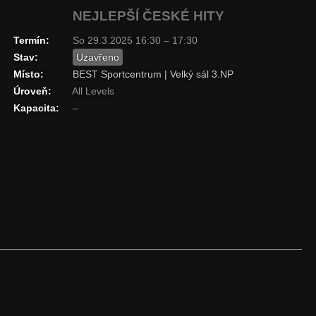
NEJLEPŠÍ ČESKÉ HITY
Termín:
So 29.3.2025 16:30 – 17:30
Stav:
Uzavřeno
Místo:
BEST Sportcentrum | Velký sál 3.NP
Úroveň:
All Levels
Kapacita:
–