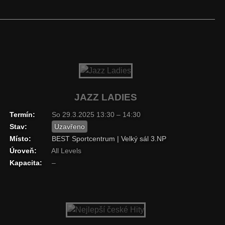
JAZZ LADIES
Termín:
So 29.3.2025 13:30 – 14:30
Stav:
Uzavřeno
Místo:
BEST Sportcentrum | Velký sál 3.NP
Úroveň:
All Levels
Kapacita:
–