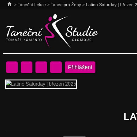
home
>
Taneční Lekce
>
Tanec pro Ženy
>
Latino Saturday | březen 
Přihlášení
LA