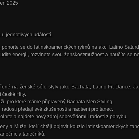
zen 2025
u jednotlivých událostí.
a ponořte se do latinskoamerických rytmů na akci
Latino Satur
udíte energii, rozvinete svou ženskost/mužnost a naučíte se ne
ené na ženské sólo styly jako Bachata, Latino Fit Dance, J
í české Hity.
Muži, pro které máme připravený Bachata Men Styling.
 s radostí předají své zkušenosti a nadšení pro tanec.
olníte a najdete nový zdroj sebevědomí i radosti z pohybu.
y a Muže, kteří chtějí objevit kouzlo latinskoamerických tanců
anečnic a tanečníků.