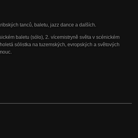
bských tanců, baletu, jazz dance a dalších.
asickém baletu (sólo), 2. vícemistryně světa v scénickém
louholetá sólistka na tuzemských, evropských a světových
omouc.