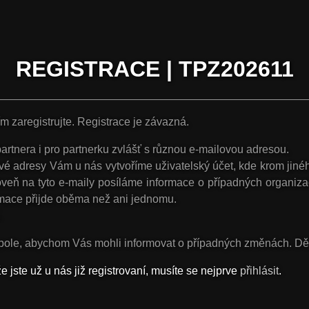
REGISTRACE | TPZ202611
m zaregistrujte. Registrace je závazná.
artnera i pro partnerku zvlášť
s různou e-mailovou adresou.
ové adresy Vám u nás vytvoříme
uživatelský účet
, kde krom jin
ároveň na tyto e-maily posíláme informace o případných organiz
ormace přijde oběma než ani jednomu.
.
pole, abychom Vás mohli informovat o případných změnách. D
že jste už u nás již registrovaní, musíte se nejprve
přihlásit
.