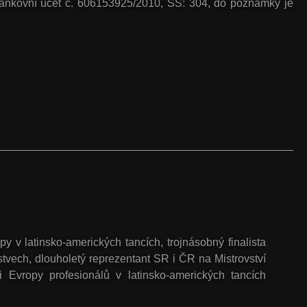
 bankovní účet č. 606153925/2010, SS: 304, do poznámky je
py v latinsko-amerických tancích, trojnásobný finalista
tvech, dlouholetý reprezentant SR i ČR na Mistrovství
i Evropy profesionálů v latinsko-amerických tancích