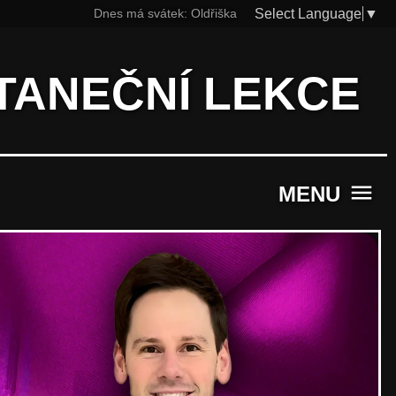
Select Language
▼
Dnes má svátek:
Oldřiška
TANEČNÍ LEKCE
menu
MENU