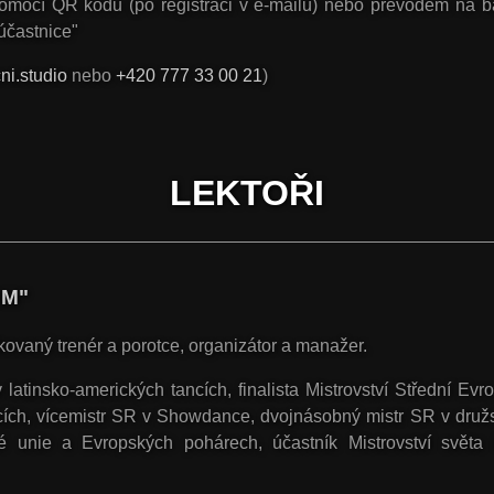
. pomocí QR kódu (po registraci v e-mailu) nebo převodem na
účastnice"
ni.studio
nebo
+420 777 33 00 21
)
LEKTOŘI
M"
ikovaný trenér a porotce, organizátor a manažer.
latinsko-amerických tancích, finalista Mistrovství Střední Evro
ncích, vícemistr SR v Showdance, dvojnásobný mistr SR v družs
ké unie a Evropských pohárech, účastník Mistrovství světa 