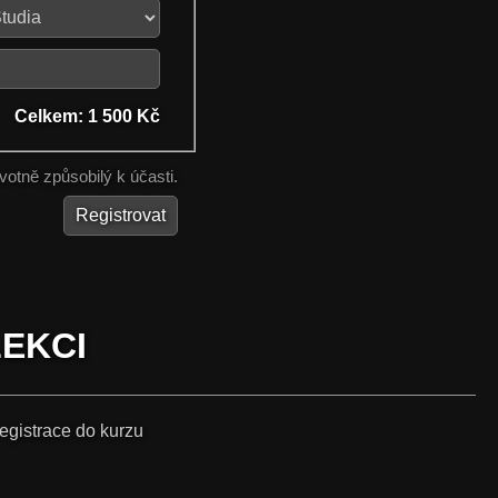
Celkem:
1 500 Kč
votně způsobilý
k účasti.
LEKCI
egistrace do kurzu