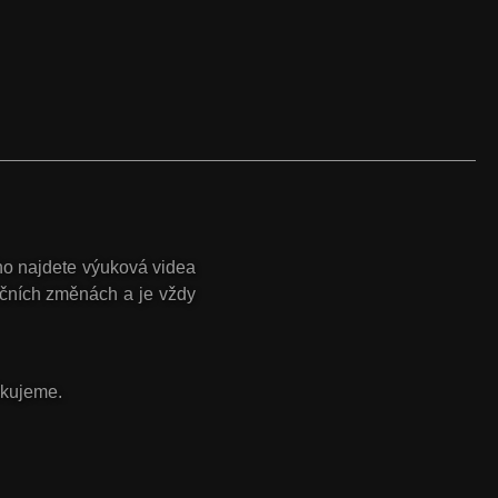
ého najdete
výuková videa
ačních změnách a je vždy
ěkujeme.