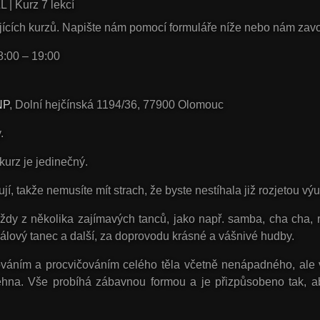
L | Kurz 7 lekcí
ajících kurzů. Napište nám pomocí formuláře níže nebo nám zavo
8:00 – 19:00
NP
, Dolní hejčínská 1194/36, 77900 Olomouc
.
kurz je jedinečný.
jí
, takže nemusíte mít strach, že byste nestíhala již rozjetou vý
vždy z několika zajímavých tanců, jako např.
samba
,
cha cha
,
álový tanec
a další, za doprovodu krásné a vášnivé hudby.
váním a procvičováním celého těla včetně nenápadného, ale ve
stehna. Vše probíhá zábavnou formou a je přizpůsobeno tak, 