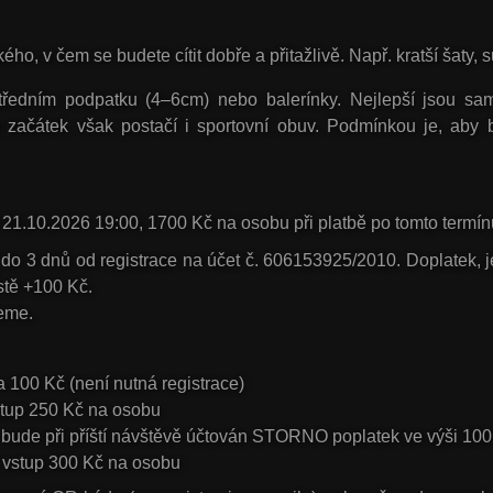
 v čem se budete cítit dobře a přitažlivě. Např. kratší šaty, su
dním podpatku (4–6cm) nebo balerínky. Nejlepší jsou samoz
 začátek však postačí i sportovní obuv. Podmínkou je, aby
 21.10.2026 19:00
,
1700 Kč na osobu
při platbě po tomto termín
á do 3 dnů od registrace na účet č. 606153925/2010. Doplatek, j
ístě +100 Kč
.
eme.
a 100 Kč (není nutná registrace)
tup 250 Kč na osobu
i bude při příští návštěvě účtován STORNO poplatek ve výši 10
vstup 300 Kč na osobu