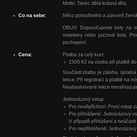
Motto:
Tanec dělá krásná těla
.
Co na sebe:
Něco pohodlného a zároveň ženského,
OBUV:
Doporučujeme boty na stře
sneekery nebo jazzové boty. Pro
pochopení.
Cena:
Platba za celý kurz:
1500 Kč na osobu
při platbě
do
Součástí platby je záloha, splatn
lekce.
Při registraci a platbě na m
Neabsolvované lekce nenahrazuj
Jednorázový vstup:
Pro nověpříchozí:
První vstup z
Pro přihlášené:
Jednorázový vs
V případě přihlášení a neúčast
Pro nepřihlášené:
Jednorázový 