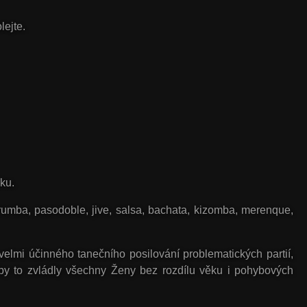
lejte.
uku.
rumba
,
pasodoble
,
jive
,
salsa
,
bachata
,
kizomba
,
merenque
,
lmi účinného tanečního posilování problematických partií,
aby to zvládly všechny Ženy bez rozdílu věku i pohybových