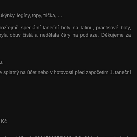
kýnky, legíny, topy, trička, …
řejmě speciální taneční boty na latinu, practisové boty,
 byla obuv čistá a nedělala čáry na podlaze. Děkujeme za
u.
e splatný na účet nebo v hotovosti před započetím 1. taneční
0 Kč