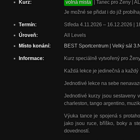
Kurz:
volná místa
| Tanec pro Ženy | AL
Je možné se přidat i do již probíh
Termín:
Středa 4.11.2026 – 16.12.2026 | 1
Úroveň:
All Levels
Místo konání:
BEST Sportcentrum | Velký sál 3.
Informace:
Kurz speciálně vytvořený pro Ženy
Každá lekce je jedinečná a každý 
Jednotlivé lekce na sebe
nenavazu
Jednotlivé kurzy jsou sestaveny 
charleston
,
tango argentino
,
muzik
Výuka tance je spojená s protaho
jako jsou ruce, bříško, boky a 
dovedností.