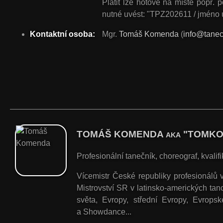
Platit lze hotově na místě popř
nutné uvést: "TPZ202611 / jméno 
Kontaktní osoba:
Mgr.
Tomáš Komenda
(
info@tanec
TOMÁŠ KOMENDA
"TOMKO
AKA
Profesionální tanečník, choreograf, kvalif
Vícemistr České republiky profesionálů v 
Mistrovství SR v latinsko-amerických ta
světa, Evropy, střední Evropy, Evrops
a Showdance...