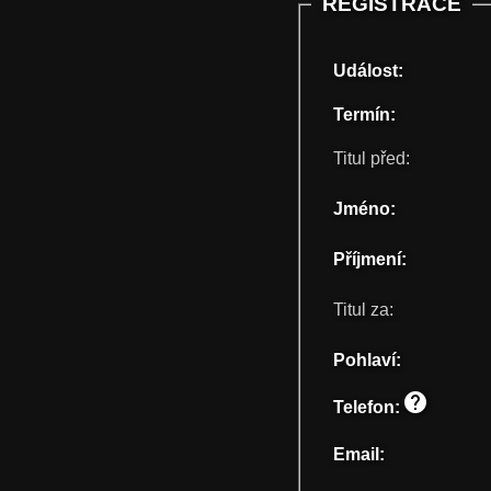
REGISTRACE
Událost:
Termín:
Titul před:
Jméno:
Příjmení:
Titul za:
Pohlaví:
help
Telefon:
Email: